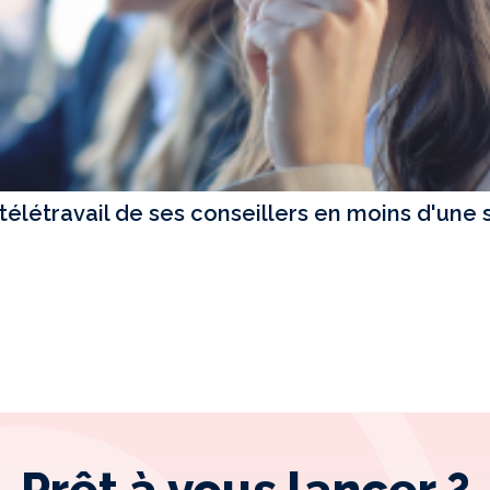
létravail de ses conseillers en moins d'une 
1
2
»