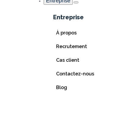
Entreprise
Entreprise
À propos
Recrutement
Cas client
Saint Maclou maintient sa relation de prox
Contactez-nous
En savoir plus
Blog