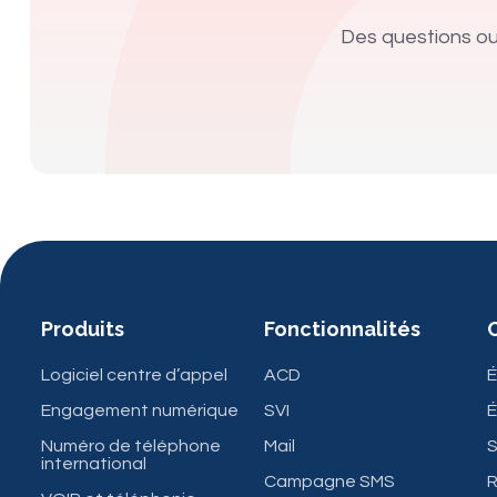
Des questions ou
Produits
Fonctionnalités
Logiciel centre d’appel
ACD
É
Engagement numérique
SVI
É
Numéro de téléphone
Mail
S
international
Campagne SMS
R