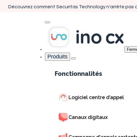
Découvrez comment Securitas Technology n'arrête pas d
Ferm
Produits
Cas 
Fonctionnalités
collab
Logiciel centre d’appel
Canaux digitaux
Fluidifiez les échan
grâce à des outils i