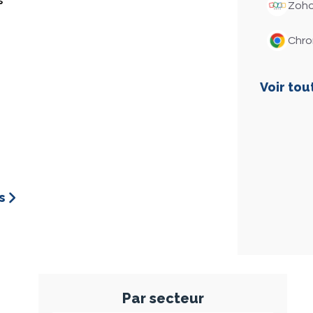
s
Zoh
client.
Chr
Approuvé par plus de 300 entreprises
Voir tou
s
Par secteur