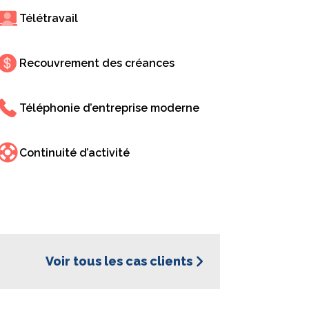
r : 10 ans à évoluer, innover et
Télétravail
X : 10 ans de partenariat, -50% d'attente et +40% de
Recouvrement des créances
olue au rythme de l'entreprise.
Téléphonie d’entreprise moderne
Continuité d’activité
Voir tous les cas clients