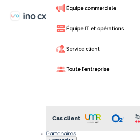
Équipe commerciale
Équipe IT et opérations
Service client
Toute l’entreprise
Histoires
Sélectionne
de
réussite
Cas client
-
Catégories
Partenaires