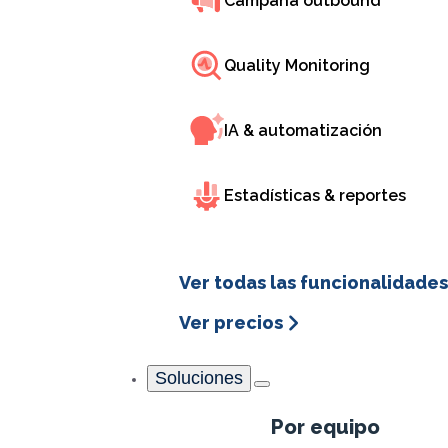
Campaña outbound
Concentrix x INO CX
Quality Monitoring
IA & automatización
Estadísticas & reportes
+40%
pedidos cerrados por teléfono
Ver todas las funcionalidades
Ver precios
Soluciones
Por equipo
Aprovechamos s