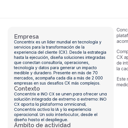
Conce
plata
Empresa
acomp
Concentrix es un líder mundial en tecnología y
servicios para la transformación de la
Compa
experiencia del cliente (CX). Desde la estrategia
CX ap
hasta la ejecución, diseña soluciones integradas
que conectan consultoría, operaciones,
de in
tecnología y datos para generar un impacto
la ca
medible y duradero. Presente en más de 70
mercados, acompaña cada día a más de 2 000
Este 
empresas en sus desafíos CX más complejos.
medio
Contexto
Concentrix e INO CX se unen para ofrecer una
solución integrada de extremo a extremo: INO
CX aporta la plataforma omnicanal,
Concentrix activa la IA y la experiencia
operacional. Un solo interlocutor, desde el
diseño hasta el despliegue.
Ámbito de actividad