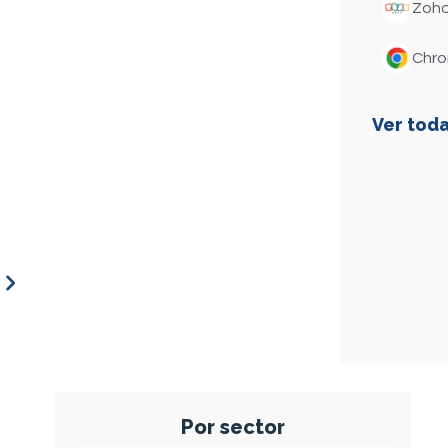
Zoh
Chr
Ver toda
-35%
tiempos de espera y transferencias internas
Por sector
u expertise local, es ahí donde juntos tenemos 