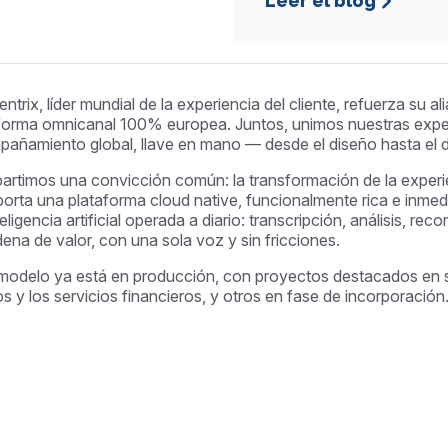
Leer el blog
ntrix, líder mundial de la experiencia del cliente, refuerza su 
forma omnicanal 100% europea. Juntos, unimos nuestras exper
añamiento global, llave en mano — desde el diseño hasta el d
rtimos una convicción común: la transformación de la experie
orta una plataforma cloud native, funcionalmente rica e inme
teligencia artificial operada a diario: transcripción, análisis, 
dena de valor, con una sola voz y sin fricciones.
modelo ya está en producción, con proyectos destacados en se
s y los servicios financieros, y otros en fase de incorporación