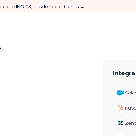
rse con INO CX, desde hace 10 años →
r
Integra
Sale
Hub
cia
Zen
za