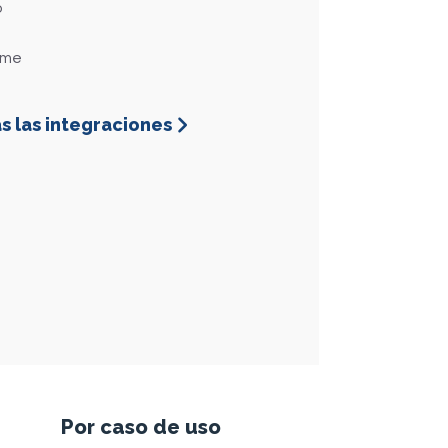
o
ome
s las integraciones
+5%
capacidad de absorción de llamadas
Por caso de uso
la orquestación