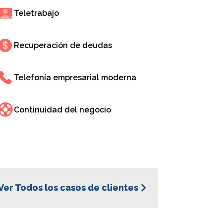
tes sobre el
Teletrabajo
splegar estas
n.
Recuperación de deudas
Telefonía empresarial moderna
Continuidad del negocio
nal: la
Ver Todos los casos de clientes
X