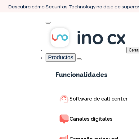
Descubra cómo Securitas Technology no deja de supera
Cerra
Productos
Funcionalidades
Concentrix
Inicio
Casos de clientes
Software de call center
Tecnología y excelen
Canales digitales
operacional: la alian