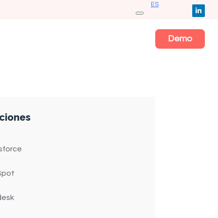
ES
Demo
ciones
sforce
Spot
desk