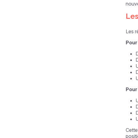
nouve
Les
Les r
Pour
D
D
U
D
U
Pour 
U
D
D
U
Cette
posit