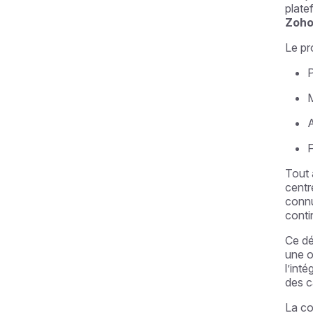
plate
Zoh
Le pr
P
M
A
F
Tout 
centr
connu
conti
Ce dé
une o
l’int
des c
La co