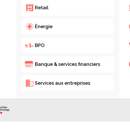
Retail
Alondra Bejarano
Directrice des ventes chez Innovative Solu
Énergie
BPO
Banque & services financiers
roduction
Services aux entreprises
ative Solutions CX est une société jeune et dynamique basée e
 manière dont les entreprises B2B d’Amérique latine interagisse
l’innovation et une approche consultative pragmatique, l’entrep
res de contact omnicanal
,
la transformation digitale
, ou
nt que partenaire officiel d’INO CX, Innovative aide les entrepris
 à l’intégration d’outils avancés, notamment
l’automatisatio
s connexions CRM transparentes. Un élément clé de leur différen