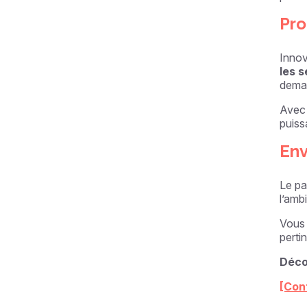
Pro
Innov
les s
deman
Avec 
puiss
Env
Le pa
l’amb
Vous 
perti
Déco
[Con