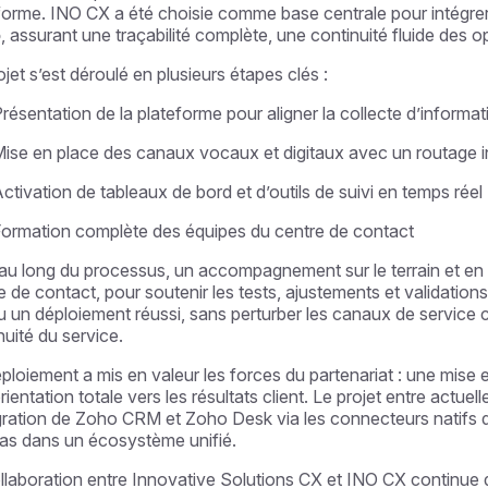
forme. INO CX a été choisie comme base centrale pour intégrer
o
, assurant une traçabilité complète, une continuité fluide des 
ojet s’est déroulé en plusieurs étapes clés :
résentation de la plateforme pour aligner la collecte d’informa
ise en place des canaux vocaux et digitaux avec un routage in
ctivation de tableaux de bord et d’outils de suivi en temps réel
ormation complète des équipes du centre de contact
au long du processus, un accompagnement sur le terrain et en p
e de contact, pour soutenir les tests, ajustements et validatio
 un déploiement réussi, sans perturber les canaux de service cli
nuité du service.
ploiement a mis en valeur les forces du partenariat : une mise
rientation totale vers les résultats client. Le projet entre act
égration de Zoho CRM et Zoho Desk via les connecteurs natifs d
as dans un écosystème unifié.
llaboration entre Innovative Solutions CX et INO CX continue de 