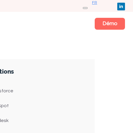
FR
Démo
tions
sforce
Spot
desk