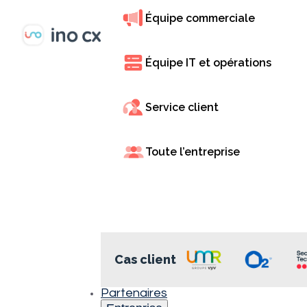
Équipe commerciale
Équipe IT et opérations
Service client
Toute l’entreprise
Int
Entreprise
Innovative Solutions CX
est une entreprise
basée en Colombie, spécialisée dans les centres
Innov
de contact cloud, la transformation digitale et
de la
l’intelligence artificielle conversationnelle. En tant
pour 
que partenaire d’INO CX, elle aide les
cent
organisations B2B à moderniser l’expérience
Cas client
client grâce à une intégration fluide de la
En ta
plateforme et à un accompagnement expert.
grâce
Contexte
Partenaires
et de
Dans une région où de nombreuses