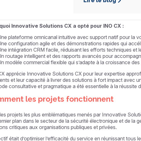
Lire le blog
llaboration entre INO CX et Innovative Solutions CX repose sur 
logie intuitive et pertinente qui améliore l’efficacité opérationnel
quoi Innovative Solutions CX a opté pour INO CX :
ne plateforme omnicanal intuitive avec support natif pour la v
ne configuration agile et des démonstrations rapides qui accél
ne intégration CRM facile, réduisant les efforts techniques et 
n routage intelligent et des rapports avancés pour accompagn
n modèle commercial flexible qui s’adapte à la croissance des 
X apprécie Innovative Solutions CX pour leur expertise approf
lients et leur capacité à livrer des solutions à fort impact avec
de consultative et pragmatique a été essentielle à la réussite 
ment les projets fonctionnent
des projets les plus emblématiques menés par Innovative Solut
emier plan dans le secteur de la sécurité électronique et de la 
ions critiques aux organisations publiques et privées.
ectif était d’optimiser l’efficacité du service en réunissant to