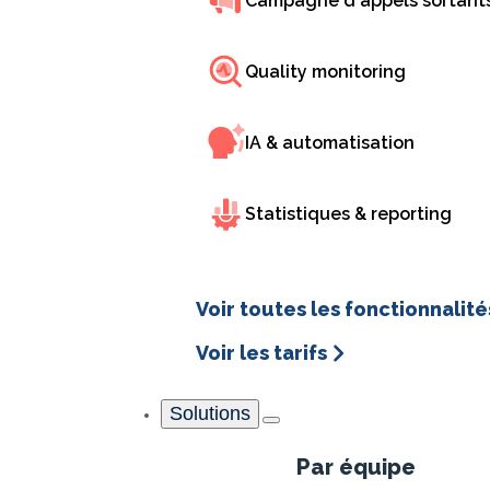
Campagne d'appels sortant
vision d’Innovative S
Quality monitoring
IA & automatisation
Statistiques & reporting
Voir toutes les fonctionnalité
INO CX n’est p
Voir les tarifs
transformatio
intégrations
Solutions
distingue vraim
commune pour
Par équipe