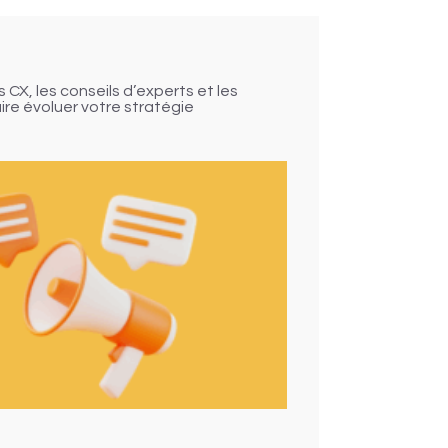
haque client adopte une technologie adaptée à
CX, les conseils d’experts et les
ire évoluer votre stratégie
vative Solutions CX a identifié un besoin
e regrouper les canaux de communication sous
cessité de solutions qui soient :
 CRM
nde. Son
design user-friendly
et
ses
s entreprises qui hésitaient encore à adopter des
ns les secteurs des services et des ventes, où