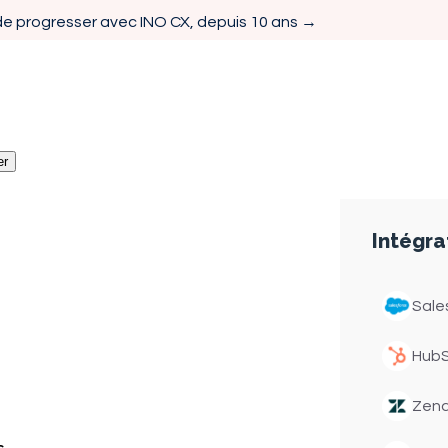
e progresser avec INO CX, depuis 10 ans →
er
Intégra
Sale
res de
Hub
atine :
Zen
ient la