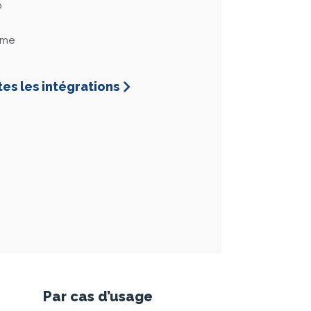
o
ome
tes les intégrations
 nos projets de
ntuitif et ses
. Mais ce qui
ion et la vision
impactantes à
Par cas d’usage