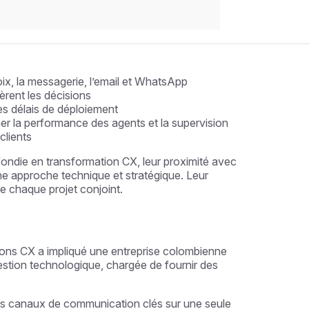
une forte alignement de valeurs : livrer une
le et les résultats clients.
oix, la messagerie, l’email et WhatsApp
èrent les décisions
les délais de déploiement
er la performance des agents et la supervision
clients
ondie en transformation CX, leur proximité avec
 une approche technique et stratégique. Leur
de chaque projet conjoint.
ions CX a impliqué une entreprise colombienne
gestion technologique, chargée de fournir des
us les canaux de communication clés sur une seule