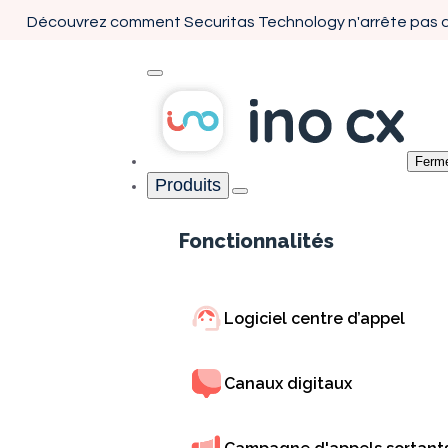
Découvrez comment Securitas Technology n'arrête pas d
Ferm
Produits
Innovative Solutions CX
Accueil
Cas client
Fonctionnalités
Logiciel centre d’appel
Transformer les cent
Canaux digitaux
contact en Amérique l
comment INO CX sout