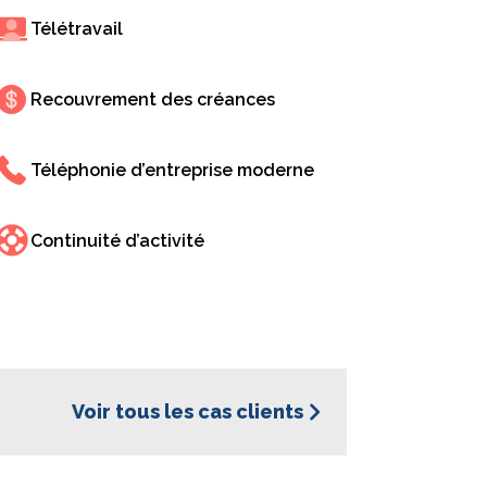
Télétravail
tions CX
Recouvrement des créances
Téléphonie d’entreprise moderne
Continuité d’activité
n Colombie, spécialisée dans la transformation
nt avec leurs clients. Avec un engagement fort
rise se spécialise dans
les plateformes de
les solutions d’IA générative
.
Voir tous les cas clients
es à optimiser leurs ventes et leur support client
n de WhatsApp
,
l’IA conversationnelle web
,
ciation est leur orientation vers