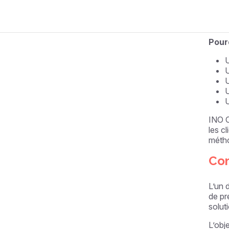
La co
techno
Pour
U
U
U
U
U
INO C
les c
métho
Com
L’un 
de pr
solut
L’obj