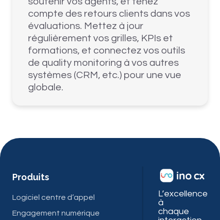
soutenir vos agents, et tenez
compte des retours clients dans vos
évaluations. Mettez à jour
régulièrement vos grilles, KPIs et
formations, et connectez vos outils
de quality monitoring à vos autres
systèmes (CRM, etc.) pour une vue
globale.
Produits
L’excellence
Logiciel centre d’appel
à
chaque
Engagement numérique