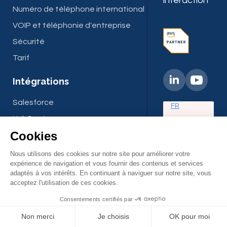
interaction
Numéro de téléphone international
VOIP et téléphonie d'entreprise
Sécurité
Tarif
Intégrations
Salesforce
FR
HubSpot
Zendesk
Zoho
Chrome
Une intégration API
Fonctionnalités
ACD